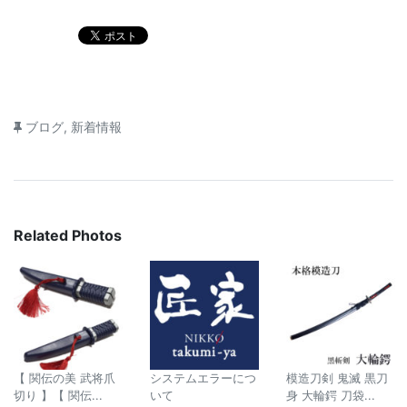
ブログ
,
新着情報
Related Photos
【 関伝の美 武将爪
システムエラーにつ
模造刀剣 鬼滅 黒刀
切り 】【 関伝...
いて
身 大輪鍔 刀袋...