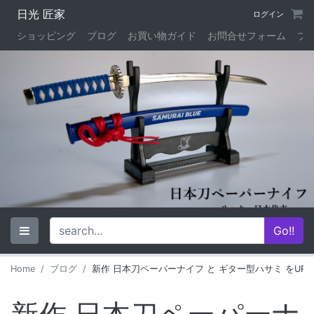
日光 匠家
ログイン
ショッピング
ブログ
お買い物ガイド
お問合せフォーム
プ
Home
ブログ
新作 日本刀ペーパーナイフ と ギター型ハサミ をUP