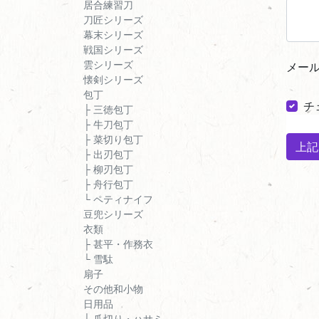
居合練習刀
刀匠シリーズ
幕末シリーズ
戦国シリーズ
雲シリーズ
メー
懐剣シリーズ
包丁
チ
├ 三徳包丁
├ 牛刀包丁
├ 菜切り包丁
上記
├ 出刃包丁
├ 柳刃包丁
├ 舟行包丁
└ ペティナイフ
豆兜シリーズ
衣類
├ 甚平・作務衣
└ 雪駄
扇子
その他和小物
日用品
├ 爪切り・ハサミ