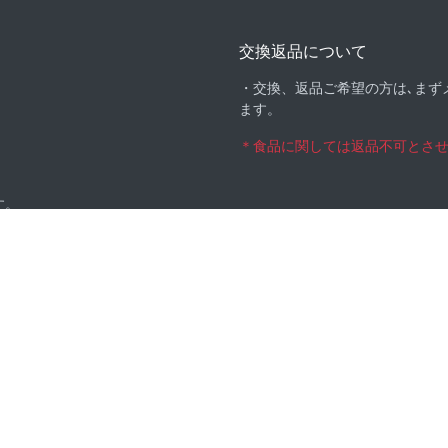
交換返品について
・交換、返品ご希望の方は､まず
ます。
＊食品に関しては返品不可とさ
す。
◆ポイントご利用案内
文時にご指定下さい。
・お買い上げの際に５％のポイ
します。
・ポイントの発行は通常価格の