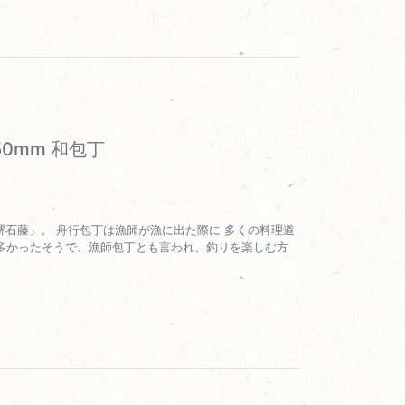
50mm 和包丁
「堺石藤」。 舟行包丁は漁師が漁に出た際に 多くの料理道
多かったそうで、漁師包丁とも言われ、釣りを楽しむ方