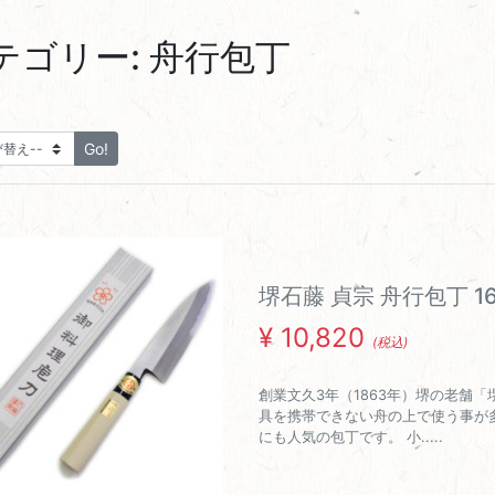
テゴリー:
舟行包丁
堺石藤 貞宗 舟行包丁 1
¥
10,820
(税込)
創業文久3年（1863年）堺の老舗
具を携帯できない舟の上で使う事が
にも人気の包丁です。 小.....