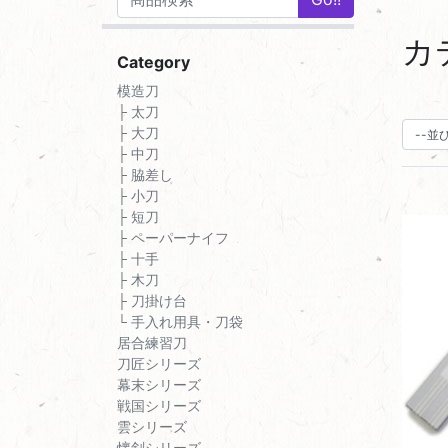
カ
Category
模造刀
├ 太刀
├ 大刀
├ 中刀
├ 脇差し
├ 小刀
├ 短刀
├ ペーパーナイフ
├ 十手
├ 木刀
├ 刀掛け台
└ 手入れ用具・刀袋
居合練習刀
刀匠シリーズ
幕末シリーズ
戦国シリーズ
雲シリーズ
懐剣シリーズ