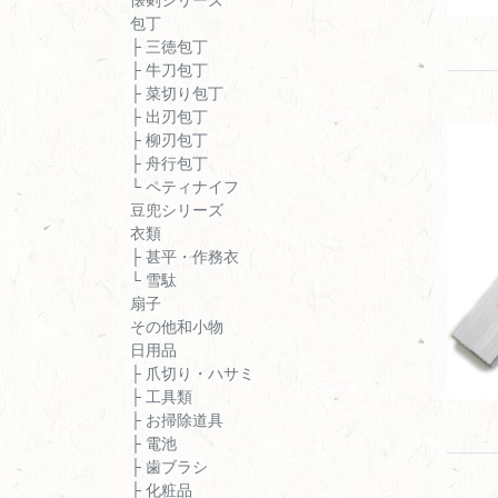
包丁
├ 三徳包丁
├ 牛刀包丁
├ 菜切り包丁
├ 出刃包丁
├ 柳刃包丁
├ 舟行包丁
└ ペティナイフ
豆兜シリーズ
衣類
├ 甚平・作務衣
└ 雪駄
扇子
その他和小物
日用品
├ 爪切り・ハサミ
├ 工具類
├ お掃除道具
├ 電池
├ 歯ブラシ
├ 化粧品