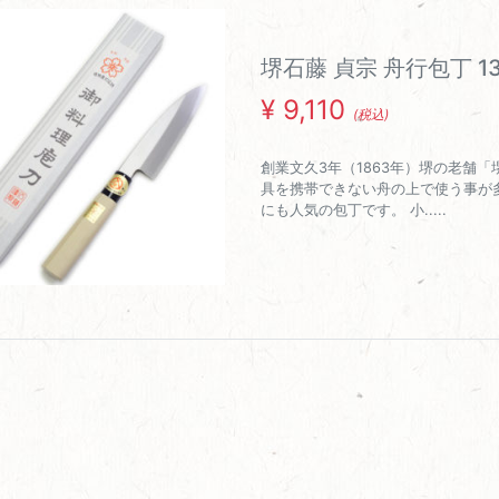
堺石藤 貞宗 舟行包丁 1
¥
9,110
(税込)
創業文久3年（1863年）堺の老舗
具を携帯できない舟の上で使う事が
にも人気の包丁です。 小.....