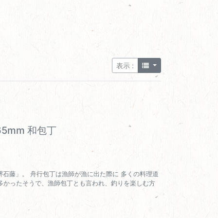
表示 :
65mm 和包丁
「堺石藤」。 舟行包丁は漁師が漁に出た際に 多くの料理道
多かったそうで、漁師包丁とも言われ、釣りを楽しむ方