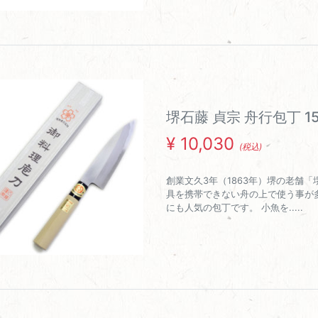
堺石藤 貞宗 舟行包丁 1
¥
10,030
(税込)
創業文久3年（1863年）堺の老舗
具を携帯できない舟の上で使う事が
にも人気の包丁です。 小魚を.....