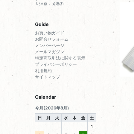
└ 消臭・芳香剤
Guide
お買い物ガイド
お問合せフォーム
メンバーページ
メールマガジン
特定商取引法に関する表示
プライバシーポリシー
利用規約
サイトマップ
Calendar
今月(2026年8月)
日
月
火
水
木
金
土
1