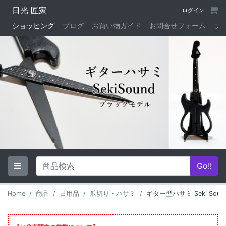
日光 匠家
ログイン
ショッピング
ブログ
お買い物ガイド
お問合せフォーム
プ
Home
商品
日用品
爪切り・ハサミ
ギター型ハサミ Seki Sound