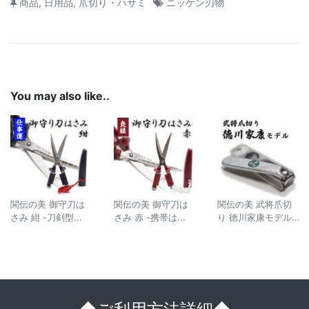
商品
,
日用品
,
爪切り・ハサミ
ニッケン刃物
You may also like..
関伝の美 御守刀は
関伝の美 御守刀は
関伝の美 武将爪切
さみ 紺 -刀剣型...
さみ 赤 -携帯は...
り 徳川家康モデル...