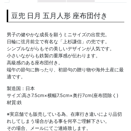
豆兜 日月 五月人形 座布団付き
男子の健やかな成長を願うミニサイズの出世兜。
日輪に弦月前立で有名な「上杉謙信」の兜です。
シンプルながらもその美しいデザインが人気です。
小さいながらも鉄製の重厚感が伝わります。
高級感のある座布団付き。
端午の節句に飾ったり、初節句の贈り物や海外土産に最
適です。
製造国：日本
サイズ:高さ7.5cm×横幅7.5cm×奥行7cm(座布団除く)
材質:鉄
※実店舗でも販売している為、在庫行き違いにより品切
れしてしまう場合がある事を何卒ご理解下さい。
その場合、メールにてご連絡致します。