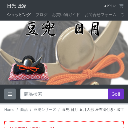
日光 匠家
ログイン
ショッピング
ブログ
お買い物ガイド
お問合せフォーム
プ
Home
商品
豆兜シリーズ
豆兜 日月 五月人形 座布団付き- 出世