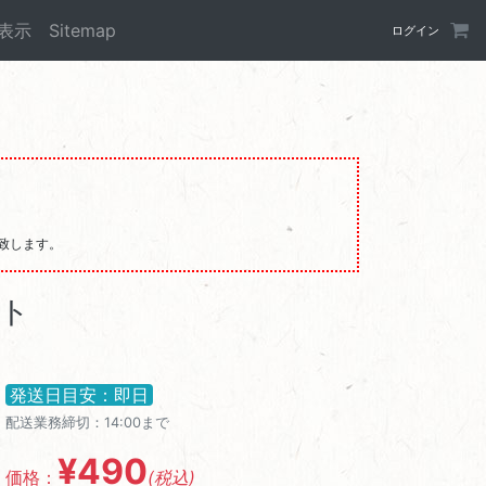
表示
Sitemap
ログイン
発送致します。
ット
発送日目安：即日
配送業務締切：14:00まで
¥490
価格：
(税込)