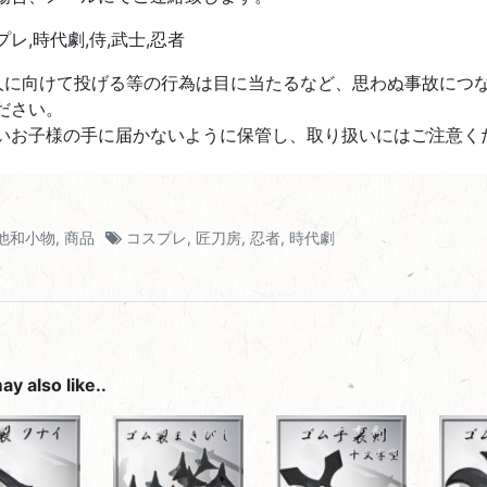
プレ,時代劇,侍,武士,忍者
人に向けて投げる等の行為は目に当たるなど、思わぬ事故につ
ださい。
いお子様の手に届かないように保管し、取り扱いにはご注意く
他和小物
,
商品
コスプレ
,
匠刀房
,
忍者
,
時代劇
y also like..