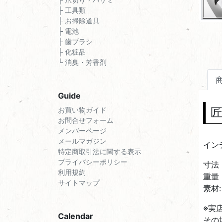
├ 工具類
├ お掃除道具
├ 電池
├ 歯ブラシ
├ 化粧品
└ 消臭・芳香剤
Guide
匠
お買い物ガイド
お問合せフォーム
メンバーページ
メールマガジン
イン
特定商取引法に関する表示
プライバシーポリシー
寸法
利用規約
重量
サイトマップ
素材
※実
Calendar
その