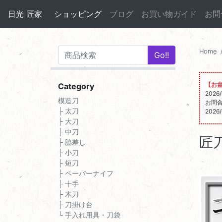
日光 匠家
ショッピング
ブログ
お買い物ガイド
お問
Home
【お
Category
202
模造刀
お問
├ 太刀
202
├ 大刀
├ 中刀
匠
├ 脇差し
├ 小刀
├ 短刀
├ ペーパーナイフ
├ 十手
├ 木刀
├ 刀掛け台
└ 手入れ用具・刀袋