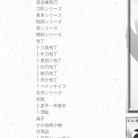
居合練習刀
刀匠シリーズ
幕末シリーズ
戦国シリーズ
雲シリーズ
懐剣シリーズ
包丁
├ 三徳包丁
├ 牛刀包丁
├ 菜切り包丁
├ 出刃包丁
├ 柳刃包丁
├ 舟行包丁
└ ペティナイフ
豆兜シリーズ
衣類
├ 甚平・作務衣
└ 雪駄
扇子
その他和小物
日用品
├ 爪切り・ハサミ