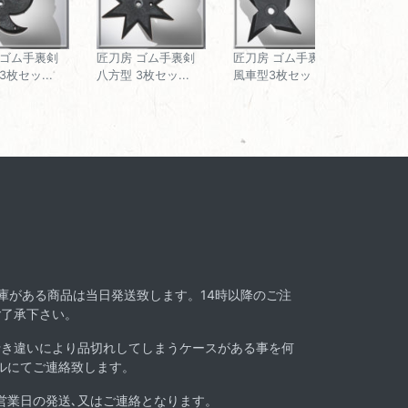
 ゴム手裏剣
匠刀房 ゴム手裏剣
匠刀房 ゴム手裏剣
3枚セッ...
八方型 3枚セッ...
風車型3枚セット
在庫がある商品は当日発送致します。14時以降のご注
ご了承下さい。
行き違いにより品切れしてしまうケースがある事を何
ルにてご連絡致します。
営業日の発送､又はご連絡となります。