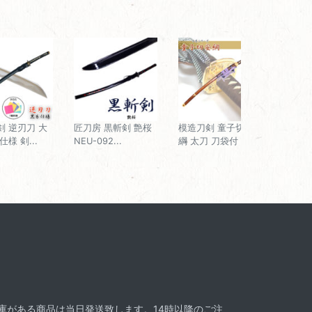
剣 逆刃刀 大
匠刀房 黒斬剣 艶桜
模造刀剣 童子切安
仕様 剣...
NEU-092...
綱 太刀 刀袋付 ...
在庫がある商品は当日発送致します。14時以降のご注