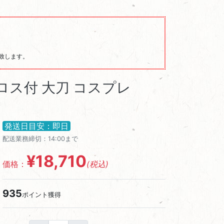
発送致します。
クロス付 大刀 コスプレ
発送日目安：即日
配送業務締切：14:00まで
¥18,710
価格：
(税込)
935
ポイント獲得