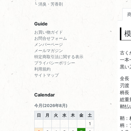
└ 消臭・芳香剤
Guide
模
お買い物ガイド
お問合せフォーム
メンバーページ
メールマガジン
古く
特定商取引法に関する表示
一本
プライバシーポリシー
黒い
利用規約
サイトマップ
全長：
刃渡
柄長
Calendar
総重量
今月(2026年8月)
鞘払
日
月
火
水
木
金
土
鞘：
1
柄：