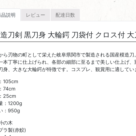
商品説明
レビュー
配達日数
造刀剣 黒刀身 大輪鍔 刀袋付 クロス付 大
から刃物の町として栄えた岐阜県関市で製造される国産模造刀
一本丁寧に仕上げられ、各部の細部に至るまで美しい仕上げ、
刀身、大きな大輪鍔が特徴です。コスプレ、観賞用に適してい
105cm
：74cm
：25cm
：1200g
い：950g
朴の木
プラ製(赤鮫)