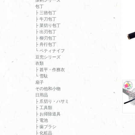
包丁
├ 三徳包丁
├ 牛刀包丁
├ 菜切り包丁
├ 出刃包丁
├ 柳刃包丁
├ 舟行包丁
└ ペティナイフ
豆兜シリーズ
衣類
├ 甚平・作務衣
└ 雪駄
扇子
その他和小物
日用品
├ 爪切り・ハサミ
├ 工具類
├ お掃除道具
├ 電池
├ 歯ブラシ
├ 化粧品