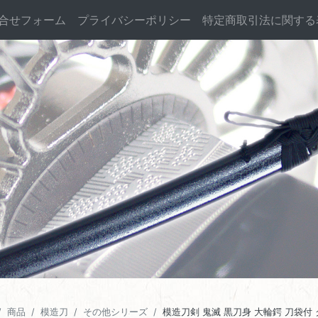
合せフォーム
プライバシーポリシー
特定商取引法に関する
商品
模造刀
その他シリーズ
模造刀剣 鬼滅 黒刀身 大輪鍔 刀袋付