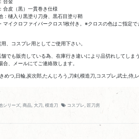
：合金
：合皮（黒）一貫巻き仕様
他：樋入り黒塗り刀身、黒石目塗り鞘
・マイクロファイバークロス1枚付き。※クロスの色はご指定で
賞用、コスプレ用としてご使用下さい。
店舗でも販売している為、在庫行き違いにより品切れしてしま
場合、メールにてご連絡致します。
,きめつ,日輪,炭次郎,たんじろう,刀剣,模造刀,コスプレ,武士,侍,
他シリーズ
,
商品
,
大刀
,
模造刀
コスプレ
,
匠刀房