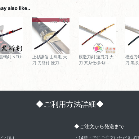
y also like..
黒斬剣 NEU-
上杉謙信 山鳥毛 大
模造刀剣 逆刃刀 大
模造刀
..
刀 刀袋付 匠刀...
刀 茶糸仕様 剣...
刀 黒糸
◆ご利用方法詳細◆
◆ご注文から発送まで
イパル)
・14時までにご注文いただき､