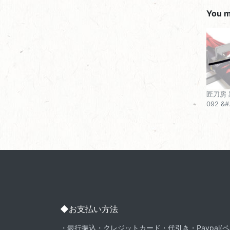
You ma
匠刀房 
092 &#.
◆お支払い方法
・銀行振込・クレジットカード・代引き・Paypal(ペ