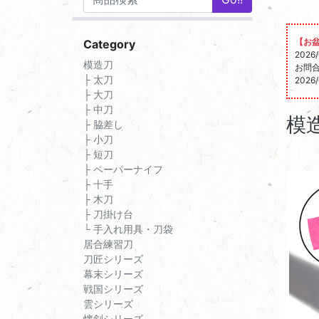
【お
Category
202
模造刀
お問
├ 太刀
202
├ 大刀
├ 中刀
模
├ 脇差し
├ 小刀
├ 短刀
├ ペーパーナイフ
├ 十手
├ 木刀
├ 刀掛け台
└ 手入れ用具・刀袋
居合練習刀
刀匠シリーズ
幕末シリーズ
戦国シリーズ
雲シリーズ
懐剣シリーズ