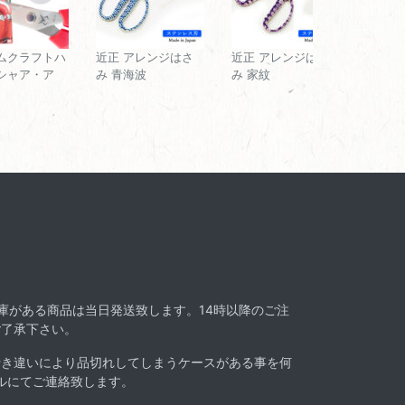
ムクラフトハ
近正 アレンジはさ
近正 アレンジはさ
シャア・ア
み 青海波
み 家紋
在庫がある商品は当日発送致します。14時以降のご注
ご了承下さい。
行き違いにより品切れしてしまうケースがある事を何
ルにてご連絡致します。