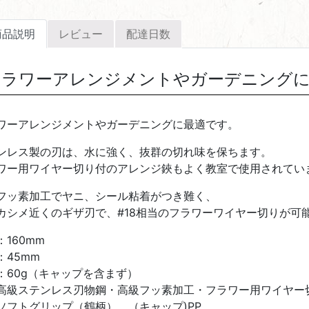
商品説明
レビュー
配達日数
フラワーアレンジメントやガーデニングに
ワーアレンジメントやガーデニングに最適です。
ンレス製の刃は、水に強く、抜群の切れ味を保ちます。
ワー用ワイヤー切り付のアレンジ鋏もよく教室で使用されてい
フッ素加工でヤニ、シール粘着がつき難く、
カシメ近くのギザ刃で、#18相当のフラワーワイヤー切りが可
：160mm
：45mm
：60g（キャップを含まず）
高級ステンレス刃物鋼・高級フッ素加工・フラワー用ワイヤー切り
ソフトグリップ（鶴柄） （キャップ)PP