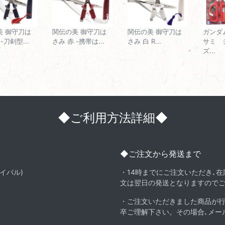
美 御守刀は
関伝の美 御守刀は
関伝の美 御守刀は
ガンダ
-刀剣型...
さみ 赤 -携帯は...
さみ 白 R...
サミ 
ズ...
◆ご利用方法詳細◆
◆ご注文から発送まで
イパル)
・14時までにご注文いただき､
文は翌日の発送となりますので
・ご注文いただきました商品が
卒ご理解下さい。その場合､メー