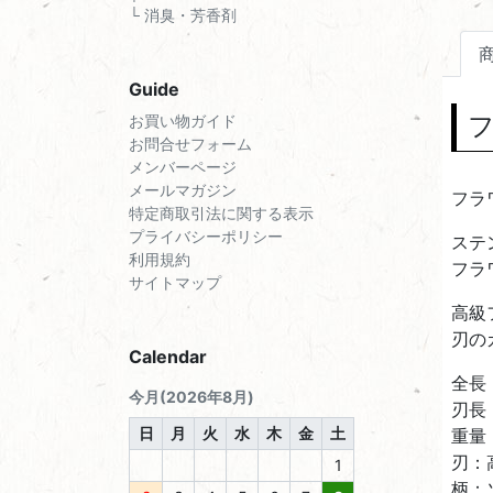
└ 消臭・芳香剤
Guide
お買い物ガイド
お問合せフォーム
メンバーページ
メールマガジン
フラ
特定商取引法に関する表示
プライバシーポリシー
ステ
利用規約
フラ
サイトマップ
高級
刃の
Calendar
全長
今月(2026年8月)
刃長
日
月
火
水
木
金
土
重量
刃：
1
柄：