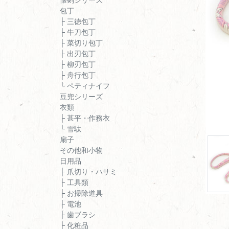
包丁
├ 三徳包丁
├ 牛刀包丁
├ 菜切り包丁
├ 出刃包丁
├ 柳刃包丁
├ 舟行包丁
└ ペティナイフ
豆兜シリーズ
衣類
├ 甚平・作務衣
└ 雪駄
扇子
その他和小物
日用品
├ 爪切り・ハサミ
├ 工具類
├ お掃除道具
├ 電池
├ 歯ブラシ
├ 化粧品