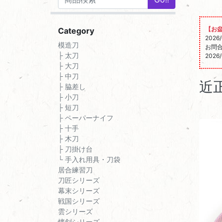
【お
Category
202
模造刀
お問
├ 太刀
202
├ 大刀
├ 中刀
近
├ 脇差し
├ 小刀
├ 短刀
├ ペーパーナイフ
├ 十手
├ 木刀
├ 刀掛け台
└ 手入れ用具・刀袋
居合練習刀
刀匠シリーズ
幕末シリーズ
戦国シリーズ
雲シリーズ
懐剣シリーズ