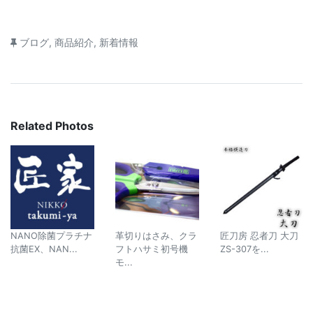
ブログ
,
商品紹介
,
新着情報
Related Photos
NANO除菌プラチナ
革切りはさみ、クラ
匠刀房 忍者刀 大刀
抗菌EX、NAN...
フトハサミ初号機
ZS-307を...
モ...