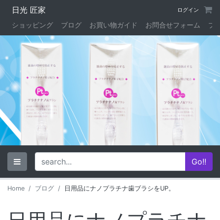
日光 匠家
ログイン
ショッピング
ブログ
お買い物ガイド
お問合せフォーム
プ
Home
ブログ
日用品にナノプラチナ歯ブラシをUP。