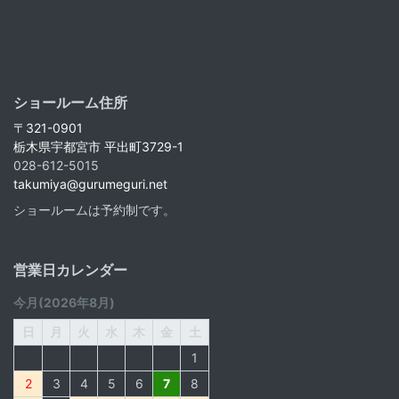
ショールーム住所
〒321-0901
栃木県宇都宮市 平出町3729-1
028-612-5015
takumiya@gurumeguri.net
ショールームは予約制です。
営業日カレンダー
今月(2026年8月)
日
月
火
水
木
金
土
1
2
3
4
5
6
7
8